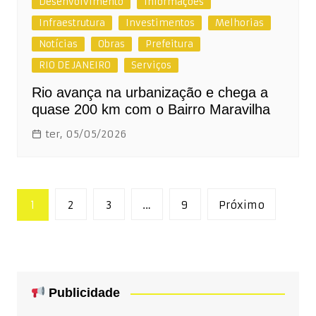
Desenvolvimento
Informações
Infraestrutura
Investimentos
Melhorias
Notícias
Obras
Prefeitura
RIO DE JANEIRO
Serviços
Rio avança na urbanização e chega a
quase 200 km com o Bairro Maravilha
ter, 05/05/2026
Paginação
1
2
3
…
9
Próximo
de
posts
Publicidade