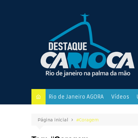
Ir
para
o
conteúdo
Rio de Janeiro AGORA
Vídeos
Página inicial
#Coragem