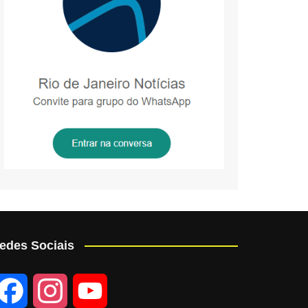
edes Sociais
F
I
Y