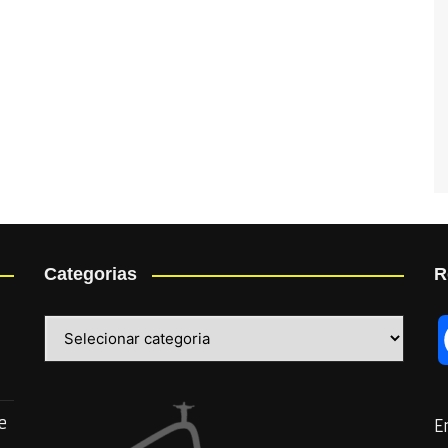
Categorias
R
Categorias
e
E