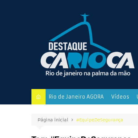
Ir
para
o
conteúdo
Rio de Janeiro AGORA
Vídeos
Página inicial
#EquipeDeSegurança