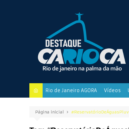
Ir
para
o
conteúdo
Rio de Janeiro AGORA
Vídeos
Página inicial
#ReservatórioDeÁguasPluv