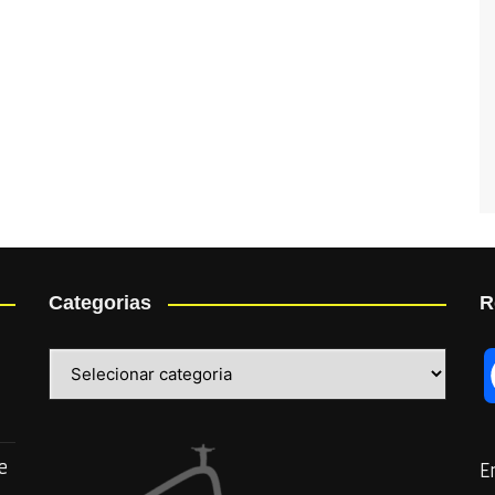
Categorias
R
Categorias
e
E