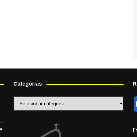
Categorias
R
Categorias
e
E