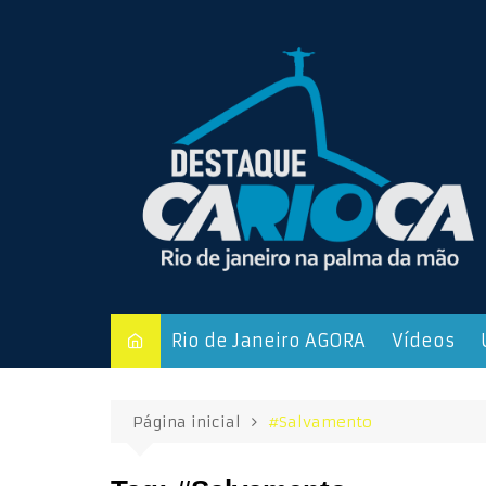
Ir
para
o
conteúdo
Rio de Janeiro AGORA
Vídeos
Página inicial
#Salvamento