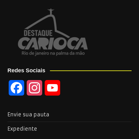
Redes Sociais
F
I
Y
a
n
o
Envie sua pauta
c
s
u
Expediente
e
t
T