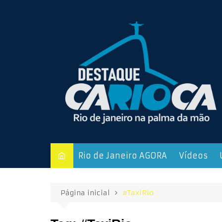
Ir
para
o
conteúdo
Rio de Janeiro AGORA
Vídeos
Página inicial
#TaxiRio