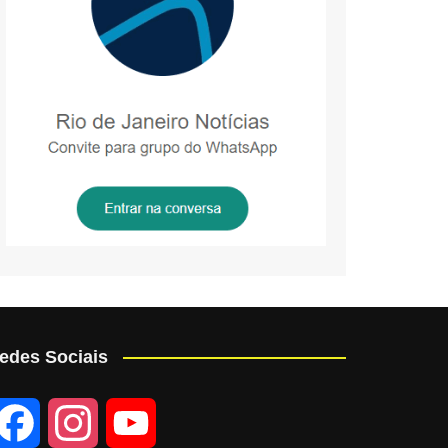
edes Sociais
F
I
Y