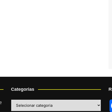
Categorias
R
Categorias
e