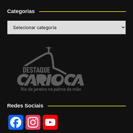
Categorias
Categorias
Redes Sociais
F
I
Y