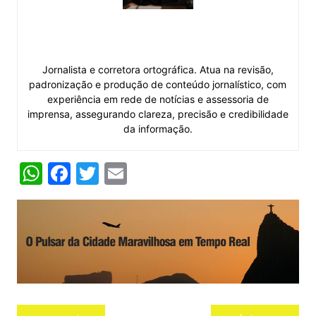
Daniella Soares
Jornalista e corretora ortográfica. Atua na revisão,
padronização e produção de conteúdo jornalístico, com
experiência em rede de notícias e assessoria de
imprensa, assegurando clareza, precisão e credibilidade
da informação.
W
F
T
E
h
a
w
m
at
c
itt
ai
s
e
er
l
A
b
p
o
p
o
Navegação