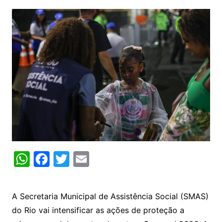
W
F
T
E
h
a
w
m
at
c
itt
ai
A Secretaria Municipal de Assistência Social (SMAS)
s
e
er
l
do Rio vai intensificar as ações de proteção a