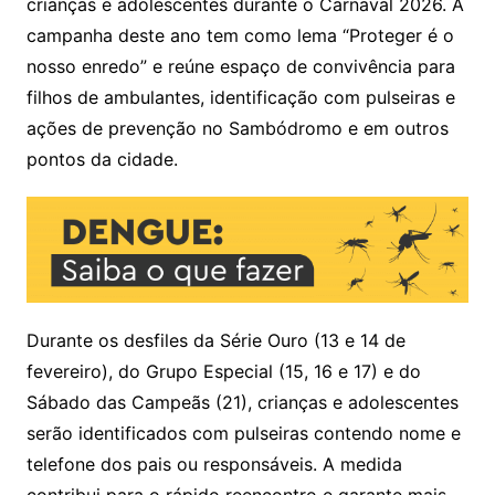
A
b
crianças e adolescentes durante o Carnaval 2026. A
p
o
campanha deste ano tem como lema “Proteger é o
p
o
nosso enredo” e reúne espaço de convivência para
k
filhos de ambulantes, identificação com pulseiras e
ações de prevenção no Sambódromo e em outros
pontos da cidade.
Durante os desfiles da Série Ouro (13 e 14 de
fevereiro), do Grupo Especial (15, 16 e 17) e do
Sábado das Campeãs (21), crianças e adolescentes
serão identificados com pulseiras contendo nome e
telefone dos pais ou responsáveis. A medida
contribui para o rápido reencontro e garante mais