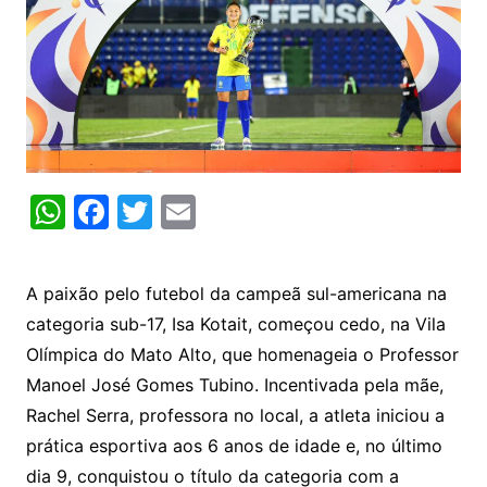
W
F
T
E
h
a
w
m
at
c
itt
ai
A paixão pelo futebol da campeã sul-americana na
s
e
er
l
categoria sub-17, Isa Kotait, começou cedo, na Vila
A
b
Olímpica do Mato Alto, que homenageia o Professor
p
o
Manoel José Gomes Tubino. Incentivada pela mãe,
p
o
Rachel Serra, professora no local, a atleta iniciou a
k
prática esportiva aos 6 anos de idade e, no último
dia 9, conquistou o título da categoria com a