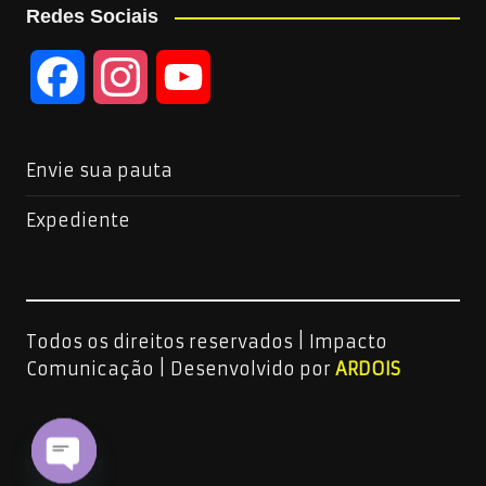
Redes Sociais
F
I
Y
a
n
o
Envie sua pauta
c
s
u
Expediente
e
t
T
b
a
u
Todos os direitos reservados | Impacto
o
g
b
Comunicação |
Desenvolvido por
ARDOIS
o
r
e
k
a
C