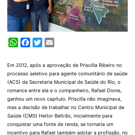
W
F
T
E
h
a
w
m
at
c
itt
ai
Em 2012, após a aprovação de Priscilla Ribeiro no
s
e
er
l
processo seletivo para agente comunitário de saúde
A
b
(ACS) da Secretaria Municipal de Saúde do Rio, o
p
o
romance entre ela e o companheiro, Rafael Dione,
p
o
ganhou um novo capítulo. Priscilla não imaginava,
k
mas a decisão de trabalhar no Centro Municipal de
Saúde (CMS) Heitor Beltrão, inicialmente para
conquistar uma fonte de renda, se tornaria um
incentivo para Rafael também adotar a profissão, no