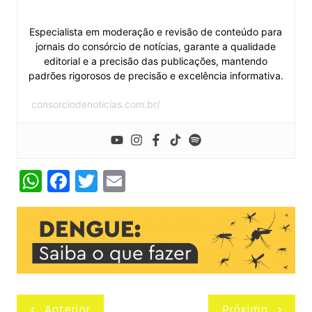
Esther Miranda
Especialista em moderação e revisão de conteúdo para
jornais do consórcio de notícias, garante a qualidade
editorial e a precisão das publicações, mantendo
padrões rigorosos de precisão e excelência informativa.
consorciodenoticias.com.br/
W
F
T
E
h
a
w
m
at
c
itt
ai
s
e
er
l
A
b
p
o
Navegação
Anterior
Próximo