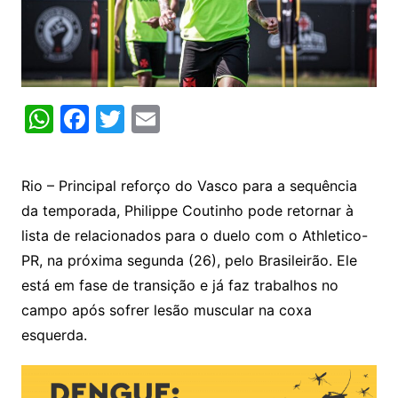
W
F
T
E
h
a
w
m
at
c
itt
ai
Rio – Principal reforço do Vasco para a sequência
s
e
er
l
da temporada, Philippe Coutinho pode retornar à
A
b
lista de relacionados para o duelo com o Athletico-
p
o
PR, na próxima segunda (26), pelo Brasileirão. Ele
p
o
está em fase de transição e já faz trabalhos no
k
campo após sofrer lesão muscular na coxa
esquerda.