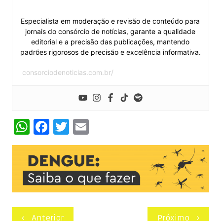
Especialista em moderação e revisão de conteúdo para
jornais do consórcio de notícias, garante a qualidade
editorial e a precisão das publicações, mantendo
padrões rigorosos de precisão e excelência informativa.
consorciodenoticias.com.br/
W
F
T
E
h
a
w
m
at
c
itt
ai
s
e
er
l
A
b
p
o
Navegação
Anterior
Próximo