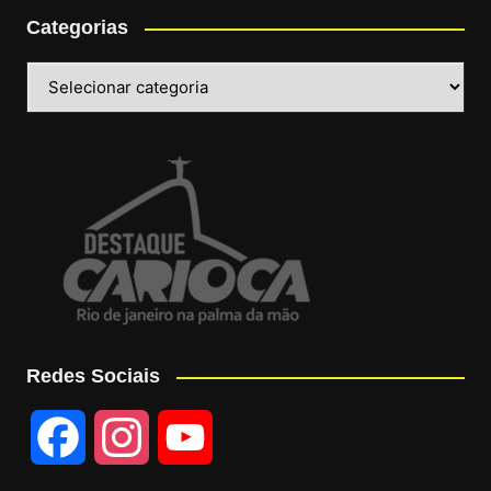
Categorias
Categorias
Redes Sociais
F
I
Y