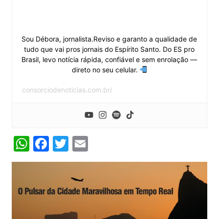
Débora Dá Vitória
Sou Débora, jornalista.Reviso e garanto a qualidade de
tudo que vai pros jornais do Espírito Santo. Do ES pro
Brasil, levo notícia rápida, confiável e sem enrolação —
direto no seu celular.
consorciodenoticias.com.br/
W
F
T
E
h
a
w
m
at
c
itt
ai
s
e
er
l
A
b