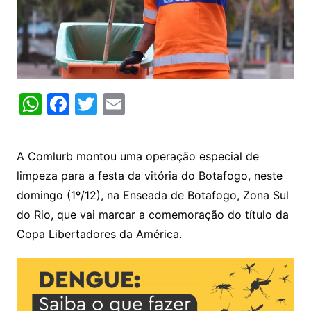
W
F
T
E
h
a
w
m
at
c
itt
ai
A Comlurb montou uma operação especial de
s
e
er
l
limpeza para a festa da vitória do Botafogo, neste
A
b
domingo (1º/12), na Enseada de Botafogo, Zona Sul
p
o
do Rio, que vai marcar a comemoração do título da
p
o
Copa Libertadores da América.
k