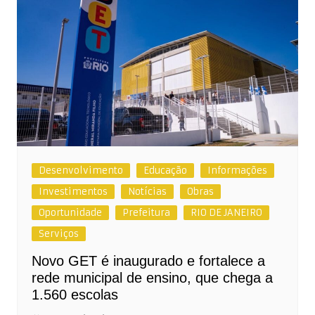
Desenvolvimento
Educação
Informações
Investimentos
Notícias
Obras
Oportunidade
Prefeitura
RIO DE JANEIRO
Serviços
Novo GET é inaugurado e fortalece a
rede municipal de ensino, que chega a
1.560 escolas