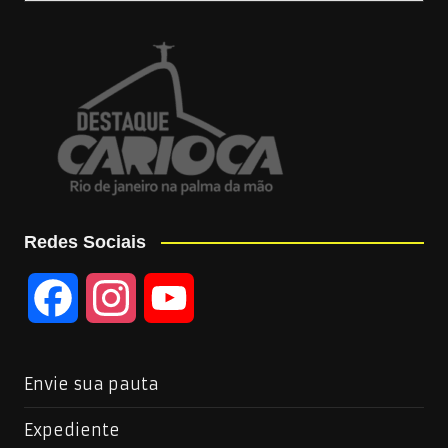
Redes Sociais
F
I
Y
a
n
o
Envie sua pauta
c
s
u
Expediente
e
t
T