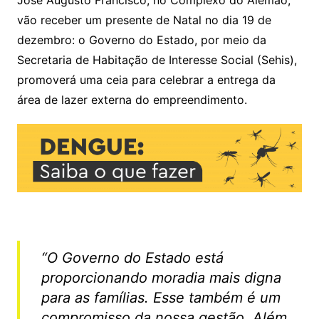
José Augusto Francisco, no Complexo do Alemão,
p
o
vão receber um presente de Natal no dia 19 de
k
dezembro: o Governo do Estado, por meio da
Secretaria de Habitação de Interesse Social (Sehis),
promoverá uma ceia para celebrar a entrega da
área de lazer externa do empreendimento.
“O Governo do Estado está
proporcionando moradia mais digna
para as famílias. Esse também é um
compromisso da nossa gestão. Além