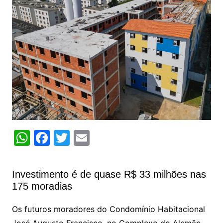
W
F
T
E
h
a
w
m
at
c
itt
ai
Investimento é de quase R$ 33 milhões nas
s
e
er
l
175 moradias
A
b
Os futuros moradores do Condomínio Habitacional
p
o