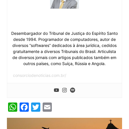
Pedro Valls Feu Rosa
Desembargador do Tribunal de Justiça do Espírito Santo
desde 1994. Programador de computadores, autor de
diversos “softwares” dedicados à área jurídica, cedidos
gratuitamente a diversos Tribunais do Brasil. Articulista
de diversos jornais com artigos publicados também em
outros países, como Suíça, Rússia e Angola.
consorciodenoticias.com.br/
W
F
T
E
h
a
w
m
at
c
itt
ai