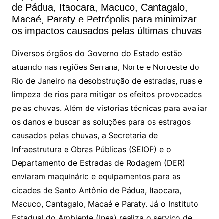
s
e
er
l
de Pádua, Itaocara, Macuco, Cantagalo,
A
b
Macaé, Paraty e Petrópolis para minimizar
os impactos causados pelas últimas chuvas
p
o
p
o
Diversos órgãos do Governo do Estado estão
k
atuando nas regiões Serrana, Norte e Noroeste do
Rio de Janeiro na desobstrução de estradas, ruas e
limpeza de rios para mitigar os efeitos provocados
pelas chuvas. Além de vistorias técnicas para avaliar
os danos e buscar as soluções para os estragos
causados pelas chuvas, a Secretaria de
Infraestrutura e Obras Públicas (SEIOP) e o
Departamento de Estradas de Rodagem (DER)
enviaram maquinário e equipamentos para as
cidades de Santo Antônio de Pádua, Itaocara,
Macuco, Cantagalo, Macaé e Paraty. Já o Instituto
Estadual do Ambiente (Inea) realiza o serviço de