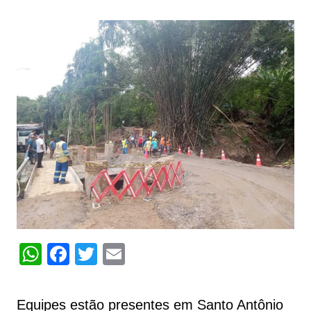
W
F
T
E
h
a
w
m
at
c
itt
ai
Equipes estão presentes em Santo Antônio