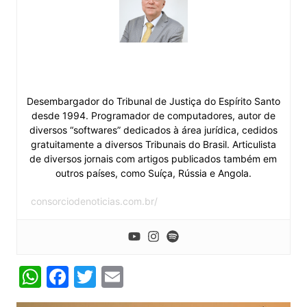
Pedro Valls Feu Rosa
Desembargador do Tribunal de Justiça do Espírito Santo
desde 1994. Programador de computadores, autor de
diversos “softwares” dedicados à área jurídica, cedidos
gratuitamente a diversos Tribunais do Brasil. Articulista
de diversos jornais com artigos publicados também em
outros países, como Suíça, Rússia e Angola.
consorciodenoticias.com.br/
W
F
T
E
h
a
w
m