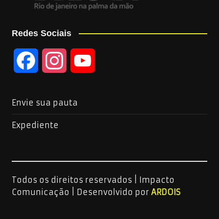
Redes Sociais
F
I
Y
a
n
o
Envie sua pauta
c
s
u
Expediente
e
t
T
b
a
u
Todos os direitos reservados | Impacto
o
g
b
Comunicação |
Desenvolvido por
ARDOIS
o
r
e