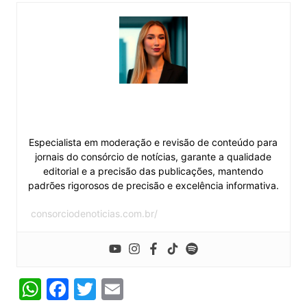
Esther Miranda
Especialista em moderação e revisão de conteúdo para
jornais do consórcio de notícias, garante a qualidade
editorial e a precisão das publicações, mantendo
padrões rigorosos de precisão e excelência informativa.
consorciodenoticias.com.br/
W
F
T
E