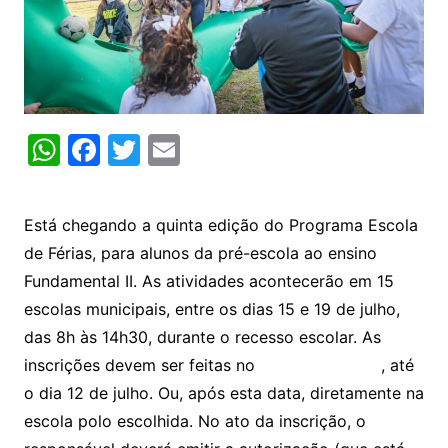
W
F
T
E
h
a
w
m
at
c
itt
ai
Está chegando a quinta edição do Programa Escola
s
e
er
l
de Férias, para alunos da pré-escola ao ensino
A
b
Fundamental II. As atividades acontecerão em 15
p
o
escolas municipais, entre os dias 15 e 19 de julho,
p
o
das 8h às 14h30, durante o recesso escolar. As
k
inscrições devem ser feitas no
link da Multi.rio
, até
o dia 12 de julho. Ou, após esta data, diretamente na
escola polo escolhida. No ato da inscrição, o