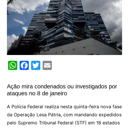
W
F
T
E
h
a
w
m
at
c
itt
ai
Ação mira condenados ou investigados por
s
e
er
l
ataques no 8 de janeiro
A
b
A Polícia Federal realiza nesta quinta-feira nova fase
p
o
da Operação Lesa Pátria, com mandando expedidos
p
o
pelo Supremo Tribunal Federal (STF) em 18 estados