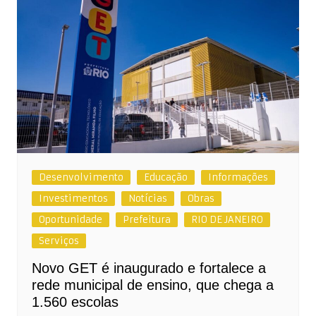
Desenvolvimento
Educação
Informações
Investimentos
Notícias
Obras
Oportunidade
Prefeitura
RIO DE JANEIRO
Serviços
Novo GET é inaugurado e fortalece a
rede municipal de ensino, que chega a
1.560 escolas