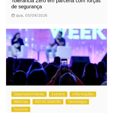
Tolerância Zero em parceria com forças
de segurança
qua, 05/08/2026
Desenvolvimento
Eventos
Informações
Notícias
RIO DE JANEIRO
Tecnologia
Turismo