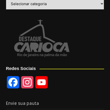
Categorias
Redes Sociais
F
I
Y
a
n
o
Envie sua pauta
c
s
u