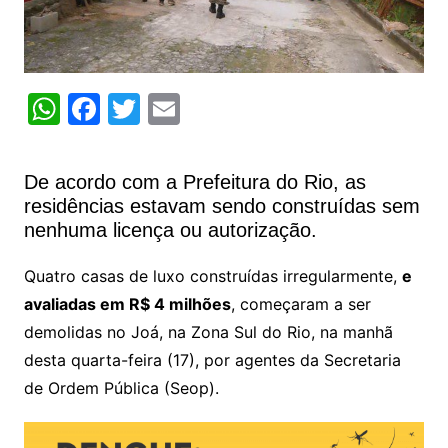
W
F
T
E
h
a
w
m
at
c
itt
ai
De acordo com a Prefeitura do Rio, as
s
e
er
l
residências estavam sendo construídas sem
A
b
nenhuma licença ou autorização.
p
o
Quatro casas de luxo construídas irregularmente,
e
p
o
avaliadas em R$ 4 milhões
, começaram a ser
k
demolidas no Joá, na Zona Sul do Rio, na manhã
desta quarta-feira (17), por agentes da Secretaria
de Ordem Pública (Seop).