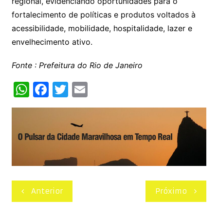
regional, evidenciando oportunidades para o
fortalecimento de políticas e produtos voltados à
acessibilidade, mobilidade, hospitalidade, lazer e
envelhecimento ativo.
Fonte : Prefeitura do Rio de Janeiro
W
F
T
E
h
a
w
m
at
c
itt
ai
s
e
er
l
A
b
p
o
p
o
Navegação
Anterior
Próximo
k
de
Post