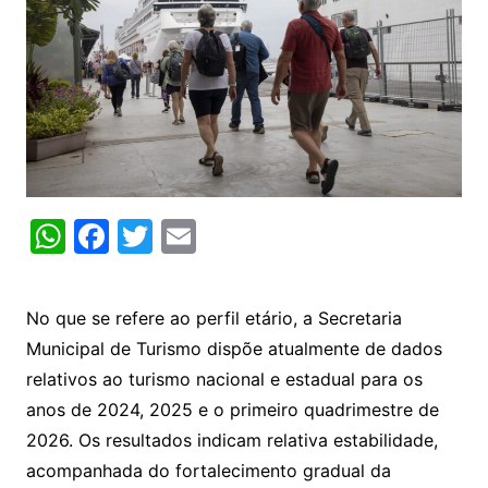
W
F
T
E
h
a
w
m
at
c
itt
ai
No que se refere ao perfil etário, a Secretaria
s
e
er
l
Municipal de Turismo dispõe atualmente de dados
A
b
relativos ao turismo nacional e estadual para os
p
o
anos de 2024, 2025 e o primeiro quadrimestre de
p
o
2026. Os resultados indicam relativa estabilidade,
k
acompanhada do fortalecimento gradual da