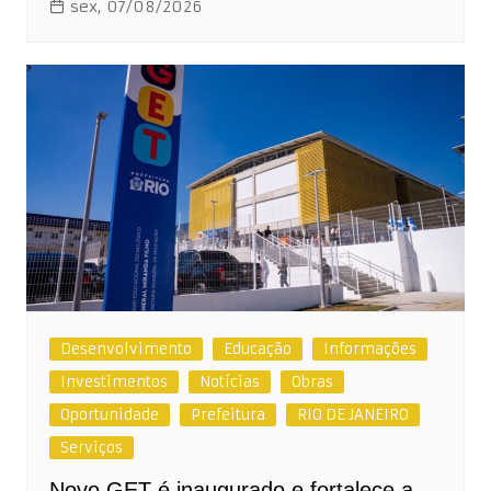
sex, 07/08/2026
Desenvolvimento
Educação
Informações
Investimentos
Notícias
Obras
Oportunidade
Prefeitura
RIO DE JANEIRO
Serviços
Novo GET é inaugurado e fortalece a