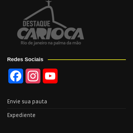
Redes Sociais
F
I
Y
a
n
o
Envie sua pauta
c
s
u
Expediente
e
t
T