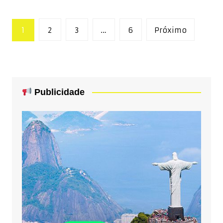
Paginação
1
2
3
…
6
Próximo
de
posts
Publicidade