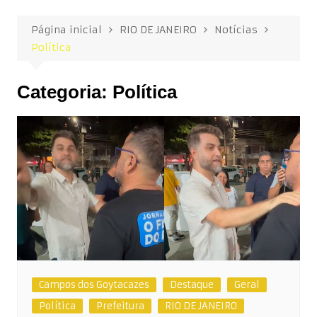
Página inicial
RIO DE JANEIRO
Notícias
Política
Categoria:
Política
Campos dos Goytacazes
Destaque
Geral
Política
Prefeitura
RIO DE JANEIRO