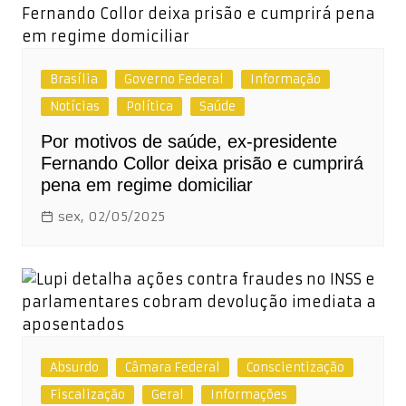
Brasília
Governo Federal
Informação
Notícias
Política
Saúde
Por motivos de saúde, ex-presidente
Fernando Collor deixa prisão e cumprirá
pena em regime domiciliar
sex, 02/05/2025
Absurdo
Câmara Federal
Conscientização
Fiscalização
Geral
Informações