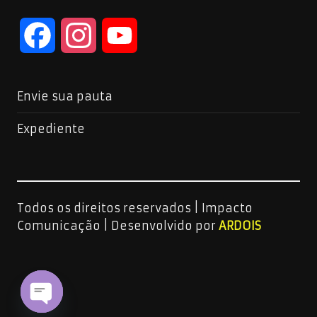
F
I
Y
a
n
o
Envie sua pauta
c
s
u
Expediente
e
t
T
b
a
u
Todos os direitos reservados | Impacto
o
g
b
Comunicação |
Desenvolvido por
ARDOIS
o
r
e
k
a
C