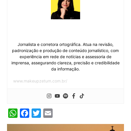
Jakeline Zetum
Jornalista e corretora ortográfica. Atua na revisão,
padronização e produção de conteúdo jornalístico, com
experiência em rede de notícias e assessoria de
imprensa, assegurando clareza, precisão e credibilidade
da informação.
www.makeupzetum.com.br/
W
F
T
E
h
a
w
m