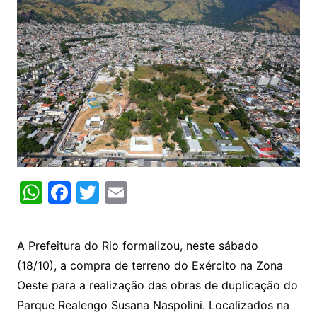
W
F
T
E
h
a
w
m
at
c
itt
ai
A Prefeitura do Rio formalizou, neste sábado
s
e
er
l
(18/10), a compra de terreno do Exército na Zona
A
b
Oeste para a realização das obras de duplicação do
p
o
Parque Realengo Susana Naspolini. Localizados na