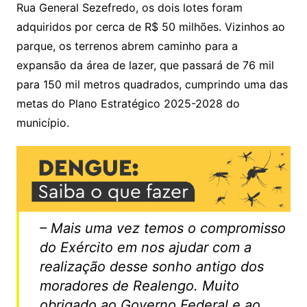
p
o
Rua General Sezefredo, os dois lotes foram
k
adquiridos por cerca de R$ 50 milhões. Vizinhos ao
parque, os terrenos abrem caminho para a
expansão da área de lazer, que passará de 76 mil
para 150 mil metros quadrados, cumprindo uma das
metas do Plano Estratégico 2025-2028 do
município.
– Mais uma vez temos o compromisso
do Exército em nos ajudar com a
realização desse sonho antigo dos
moradores de Realengo. Muito
obrigado ao Governo Federal e ao