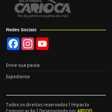
Redes Sociais
F
I
Y
a
n
o
Envie sua pauta
c
s
u
Expediente
e
t
T
b
a
u
Todos os direitos reservados | Impacto
o
g
b
Comunicação |
Desenvolvido por
ARDOIS