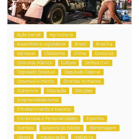
Ação Social
Agricultura
Assembleia Legislativa
Brasil
Brasília
Carnaval
Cidadania
Clima
Concurso
Concurso Público
Cultura
Defesa Civil
Deputado Estadual
Deputado Federal
Desenvolvimento
Direitos Humanos
Economia
Educação
Eleições
Empreendedorismo
Entretenimento e Eventos
Entrevistas e Personalidades
Esportes
Eventos
Governo do Estado
Homenagem
Idosos
Inauguração
Indústria