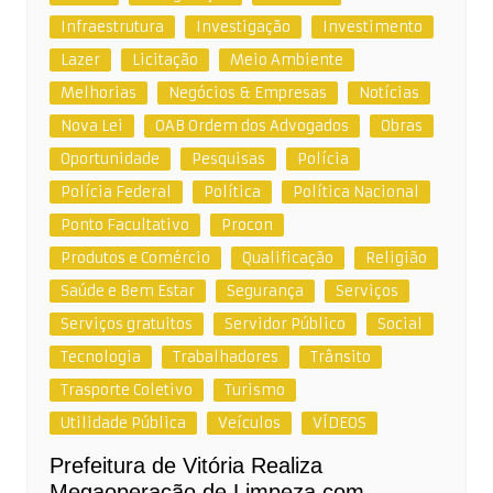
Infraestrutura
Investigação
Investimento
Lazer
Licitação
Meio Ambiente
Melhorias
Negócios & Empresas
Notícias
Nova Lei
OAB Ordem dos Advogados
Obras
Oportunidade
Pesquisas
Polícia
Polícia Federal
Política
Política Nacional
Ponto Facultativo
Procon
Produtos e Comércio
Qualificação
Religião
Saúde e Bem Estar
Segurança
Serviços
Serviços gratuitos
Servidor Público
Social
Tecnologia
Trabalhadores
Trânsito
Trasporte Coletivo
Turismo
Utilidade Pública
Veículos
VÍDEOS
Prefeitura de Vitória Realiza
Megaoperação de Limpeza com